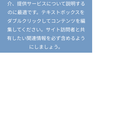
介、提供サービスについて説明する
のに最適です。テキストボックスを
ダブルクリックしてコンテンツを編
集してください。サイト訪問者と共
有したい関連情報を必ず含めるよう
にしましょう。
また、ビジネスを経営している場
合、起業にまつわる話や自分のキャ
リアについて書いてみましょう。あ
なたの基本的価値観、顧客へのコミ
ットメント、差別化できるポイント
などを説明し、写真、ギャラリーや
動画を追加してエンゲージメントを
高めましょう。