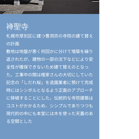
禅聖寺
札幌市厚別区に建つ曹洞宗の寺院の建て替え
の計画
敷地は地盤が悪く何回かに分けて増築を繰り
返されたが、建物の一部の沈下などにより安
全性が確保できないため建て替えのとなっ
た。工事中の間は檀家さんの大切にしていた
記念の「しだれ桜」を造園業者に預けて完成
時にはシンボルとなるよう正面のアプローチ
に移植することにした。伝統的な寺院建築は
コストがかかるため、シンプルでありつつも
現代的の中にも本堂には木を使った天蓋のあ
る空間とした